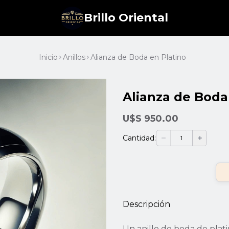
Brillo Oriental
Inicio
Anillos
Alianza de Boda en Platino
Alianza de Boda
U$S 950.00
Cantidad:
1
Descripción
Un anillo de boda de plat